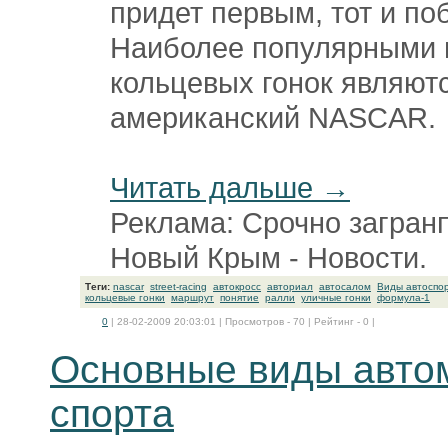
придет первым, тот и по
Наиболее популярными
кольцевых гонок являют
американский NASCAR.
Читать дальше →
Реклама: Срочно загранп
Новый Крым - Новости.
Теги:
nascar
street-racing
автокросс
авториал
автосалом
Виды автоспо
кольцевые гонки
маршрут
понятие
ралли
уличные гонки
формула-1
0
| 28-02-2009 20:03:01 | Просмотров - 70 | Рейтинг - 0 |
Основные виды авто
спорта