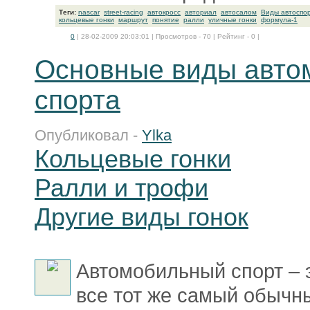
Теги:
nascar
street-racing
автокросс
авториал
автосалом
Виды автоспо
кольцевые гонки
маршрут
понятие
ралли
уличные гонки
формула-1
0
| 28-02-2009 20:03:01 | Просмотров - 70 | Рейтинг - 0 |
Основные виды авто
спорта
Опубликовал -
Ylka
Кольцевые гонки
Ралли и трофи
Другие виды гонок
Автомобильный спорт – э
все тот же самый обычн