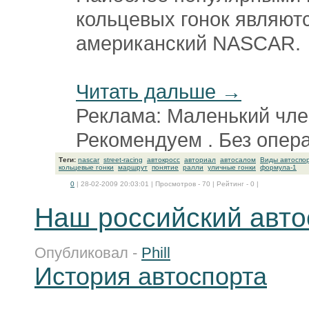
кольцевых гонок являют
американский NASCAR.
Читать дальше →
Реклама: Маленький чл
Рекомендуем . Без опер
Теги:
nascar
street-racing
автокросс
авториал
автосалом
Виды автоспо
кольцевые гонки
маршрут
понятие
ралли
уличные гонки
формула-1
0
| 28-02-2009 20:03:01 | Просмотров - 70 | Рейтинг - 0 |
Наш российский авто
Опубликовал -
Phill
История автоспорта