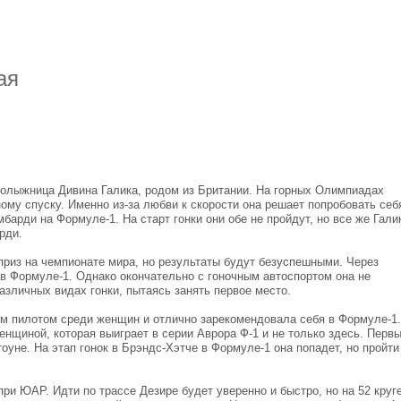
ая
нолыжница Дивина Галика, родом из Британии. На горных Олимпиадах
му спуску. Именно из-за любви к скорости она решает попробовать себ
барди на Формуле-1. На старт гонки они обе не пройдут, но все же Гали
рди.
приз на чемпионате мира, но результаты будут безуспешными. Через
в Формуле-1. Однако окончательно с гоночным автоспортом она не
азличных видах гонки, пытаясь занять первое место.
 пилотом среди женщин и отлично зарекомендовала себя в Формуле-1.
енщиной, которая выиграет в серии Аврора Ф-1 и не только здесь. Перв
оуне. На этап гонок в Брэндс-Хэтче в Формуле-1 она попадет, но пройти
ри ЮАР. Идти по трассе Дезире будет уверенно и быстро, но на 52 круге