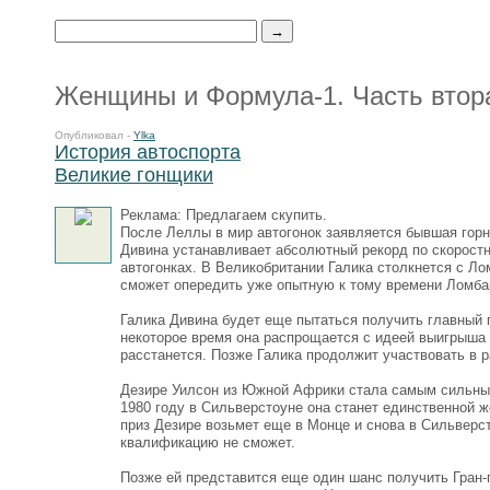
Женщины и Формула-1. Часть втор
Опубликовал -
Ylka
История автоспорта
Великие гонщики
Реклама: Предлагаем скупить.
После Леллы в мир автогонок заявляется бывшая гор
Дивина устанавливает абсолютный рекорд по скоростно
автогонках. В Великобритании Галика столкнется с Лом
сможет опередить уже опытную к тому времени Ломба
Галика Дивина будет еще пытаться получить главный 
некоторое время она распрощается с идеей выигрыша 
расстанется. Позже Галика продолжит участвовать в р
Дезире Уилсон из Южной Африки стала самым сильным
1980 году в Сильверстоуне она станет единственной ж
приз Дезире возьмет еще в Монце и снова в Сильверст
квалификацию не сможет.
Позже ей представится еще один шанс получить Гран-п