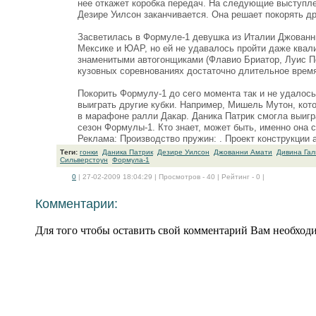
нее откажет коробка передач. На следующие выступлен
Дезире Уилсон заканчивается. Она решает покорять др
Засветилась в Формуле-1 девушка из Италии Джованни
Мексике и ЮАР, но ей не удавалось пройти даже квал
знаменитыми автогонщиками (Флавио Бриатор, Луис П
кузовных соревнованиях достаточно длительное врем
Покорить Формулу-1 до сего момента так и не удалос
выиграть другие кубки. Например, Мишель Мутон, ко
в марафоне ралли Дакар. Даника Патрик смогла выигр
сезон Формулы-1. Кто знает, может быть, именно она 
Реклама: Производство пружин: . Проект конструкции а
Теги:
гонки
Даника Патрик
Дезире Уилсон
Джованни Амати
Дивина Гал
Сильверстоун
Формула-1
0
| 27-02-2009 18:04:29 | Просмотров - 40 | Рейтинг - 0 |
Комментарии:
Для того чтобы оставить свой комментарий Вам необхо