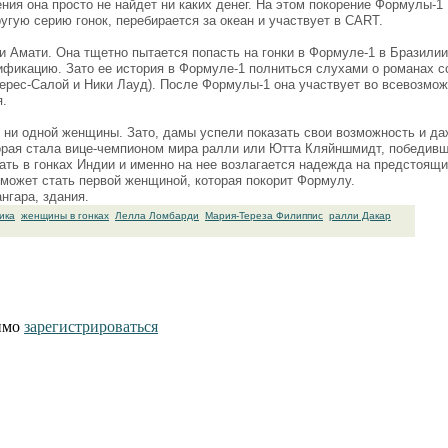
ия она просто не найдет ни каких денег. На этом покорение Формулы-1
угую серию гонок, перебирается за океан и участвует в CART.
 Амати. Она тщетно пытается попасть на гонки в Формуле-1 в Бразилии
ификацию. Зато ее история в Формуле-1 полниться слухами о романах с
ерес-Салой и Ники Лауд). После Формулы-1 она участвует во всевозмо
я.
ь ни одной женщины. Зато, дамы успели показать свои возможность и да
торая стала вице-чемпионом мира ралли или Ютта Кляйншмидт, победив
ать в гонках Индии и именно на нее возлагается надежда на предстоящ
сможет стать первой женщиной, которая покорит Формулу.
нгара, здания.
ика
женщины в гонках
Лелла Ломбарди
Мария-Тереза Филиппис
ралли Дакар
димо
зарегистрироваться