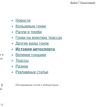
|
Войти
Регистрация
Новости
Кольцевые гонки
Ралли и трофи
Гонки на коротких трассах
Другие виды гонок
История автоспорта
Великие гонщики
я в
ка
Трассы
Разное
Рекламные статьи
 В
Обслуживание сетей и компьютеров - .
ый
 у