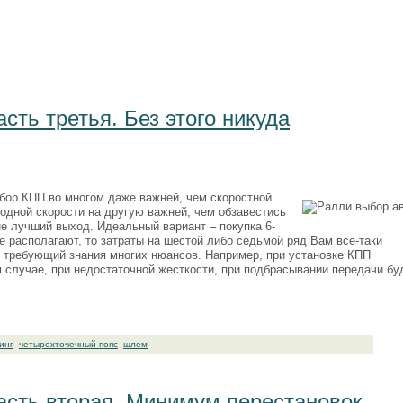
сть третья. Без этого никуда
бор КПП во многом даже важней, чем скоростной
одной скорости на другую важней, чем обзавестись
е лучший выход. Идеальный вариант – покупка 6-
е располагают, то затраты на шестой либо седьмой ряд Вам все-таки
, требующий знания многих нюансов. Например, при установке КПП
 случае, при недостаточной жесткости, при подбрасывании передачи бу
инг
четырехточечный пояс
шлем
асть вторая. Минимум перестановок