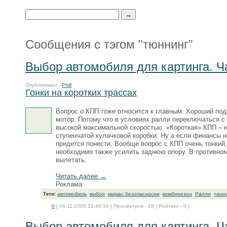
Сообщения с тэгом "тюннинг"
Выбор автомобиля для картинга. Ча
Опубликовал -
Phill
Гонки на коротких трассах
Вопрос о КПП тоже относится к главным. Хороший под
мотор. Потому что в условиях ралли переключаться с 
высокой максимальной скоростью. «Короткая» КПП – н
ступенчатой кулачковой коробки. Ну а если финансы н
придется понести. Вообще вопрос с КПП очень тонкий
необходимо также усилить заднюю опору. В противном
вылетать.
Читать далее →
Реклама:
Теги:
автомобиль
выбор
каркас безопасносни
комбинезон
Ралли
тюнн
0
| 04-11-2008 21:49:54 | Просмотров - 18 | Рейтинг - 0 |
Выбор автомобиля для картинга. Ч