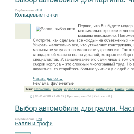
Опубликовал -
Phill
Кольцевые гонки
Первое, что Вы будете модерн
максимально крепким и легки
машины невозможно. Поможет 
Смотрите, как сделаны все «ходы» на объезженных «ж
Убирать желательно все, что утяжеляет конструкцию,
машины не уступает по сложности укреплению. Так что
стандартной машине полно деталей, которые вообще н
специалистов. Устанавливайте его сами лишь в том с
сборки корпуса – это сложный многогранный труд. Но 
научиться, то старайтесь больше учиться у людей с о
Читать далее →
Реклама: филенчатые
Теги:
автомобиль
выбор
каркас безопасносни
комбинезон
Ралли
тюнн
0
| 04-11-2008 21:46:49 | Просмотров - 24 | Рейтинг - 0 |
Выбор автомобиля для ралли. Част
Опубликовал -
Phill
Ралли и трофи