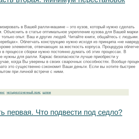
изировать в Вашей ралли-машине – это кузов, который нужно сделать
м. Объяснить в статье оптимальное укрепление кузова для Вашей марки
только опыт. Ваш и других людей. Читайте книги, общайтесь с людьми.
еребцах». Облегчать конструкцию нужно исходя из принципа «не навред
 кроме элементов, отвечающих за жесткость корпуса. Процедура облегч
 в процессе сборки нужно постоянно думать об этих процессах. В
е нужны для ралли. Каркас безопасности лучше приобрести у
лучае, когда Вы уверены в своих сварочных способностях. Вообще проце
зато это существенно сэкономит Ваши деньги. Если вы хотите быстрее
пытом при личной встрече с ними.
инг
четырехточечный пояс
шлем
ь первая. Что подвести под седло?